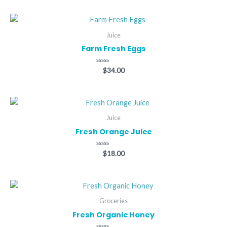
de
5
Juice
Farm Fresh Eggs
Valorado
$
34.00
con
0
de
5
Juice
Fresh Orange Juice
Valorado
$
18.00
con
0
de
5
Groceries
Fresh Organic Honey