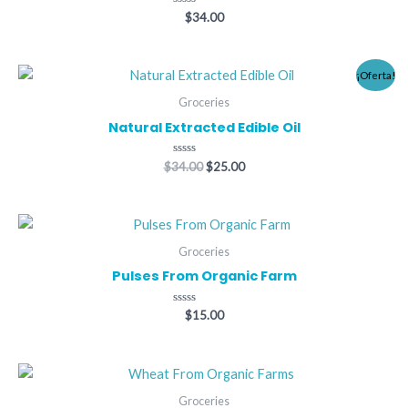
Valorado
$
34.00
con
0
de
5
El
El
¡Oferta!
precio
precio
original
actual
Groceries
era:
es:
Natural Extracted Edible Oil
$34.00.
$25.00.
Valorado
$
34.00
$
25.00
con
0
de
5
Groceries
Pulses From Organic Farm
Valorado
$
15.00
con
0
de
5
Groceries