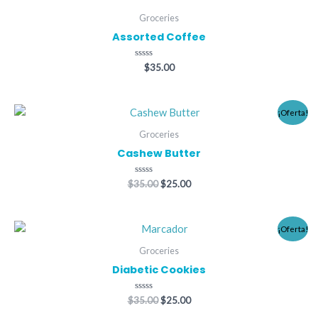
.
R
Groceries
Assorted Coffee
T
Valorado
$
35.00
con
0
de
5
El
El
¡Oferta!
precio
precio
original
actual
Groceries
era:
es:
Cashew Butter
$35.00.
$25.00.
Valorado
$
35.00
$
25.00
con
0
de
5
El
El
¡Oferta!
precio
precio
original
actual
Groceries
era:
es:
Diabetic Cookies
$35.00.
$25.00.
Valorado
$
35.00
$
25.00
con
0