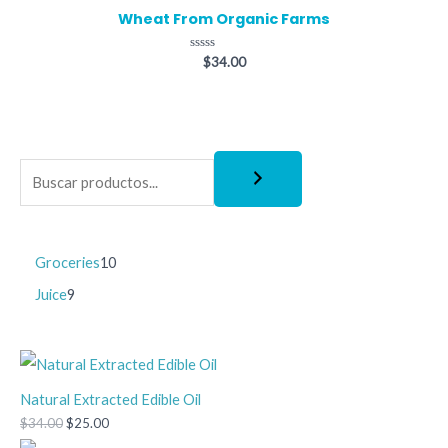
Wheat From Organic Farms
Valorado
$
34.00
con
0
de
5
Groceries
10
Juice
9
Natural Extracted Edible Oil
$
34.00
$
25.00