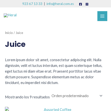
E
E
Ir
Oferta
B
9
1
923 67 13 33
|
info@heral.com.es
l
l
al
p
p
u
p
0
MAI
R
contenido
r
r
s
r
p
e
e
ME
c
c
c
o
r
i
i
o
o
a
d
o
Inicio
/ Juice
o
a
r
u
d
r
c
Juice
i
t
c
u
g
u
i
a
t
c
T
n
l
Lorem ipsum dolor sit amet, consectetur adipiscing elit. Nulla
a
o
e
t
l
s
dignissim, velit et luctus interdum, est quam scelerisque tellus,
s
o
e
:
eget luctus mi diam vitae erat. Praesent porttitor lacus vitae
r
$
s
dictum posuere. Suspendisse elementum metus ac dolor
a
2
:
5
tincidunt, eu imperdiet nisi dictum.
$
.
3
0
4
0
Mostrando los 9 resultados
F
.
.
0
0