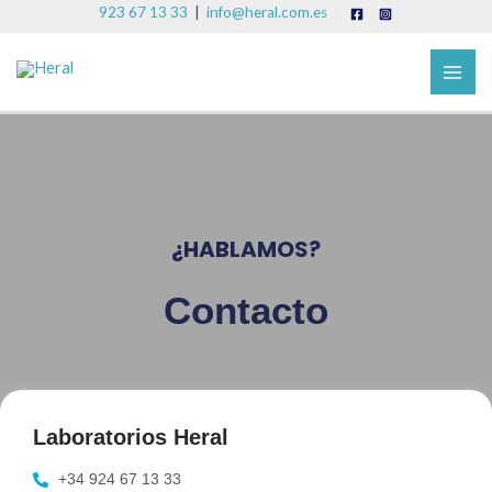
Ir
923 67 13 33
|
info@heral.com.es
al
MAI
contenido
ME
¿HABLAMOS?
Contacto
Laboratorios Heral
+34 924 67 13 33